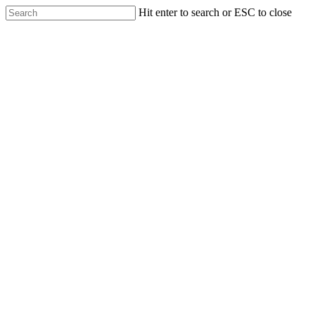
Skip
Hit enter to search or ESC to close
to
Close
main
Search
content