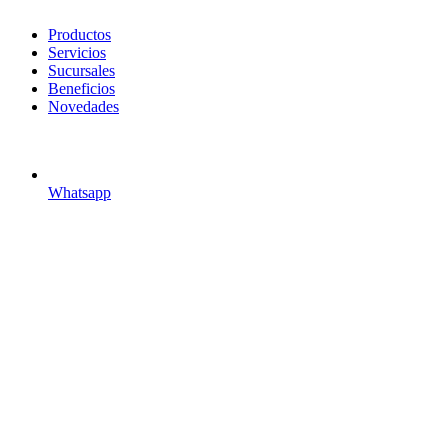
search
Menu
Productos
Servicios
Sucursales
Beneficios
Novedades
Whatsapp