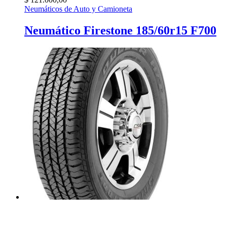
Neumáticos de Auto y Camioneta
Neumático Firestone 185/60r15 F700