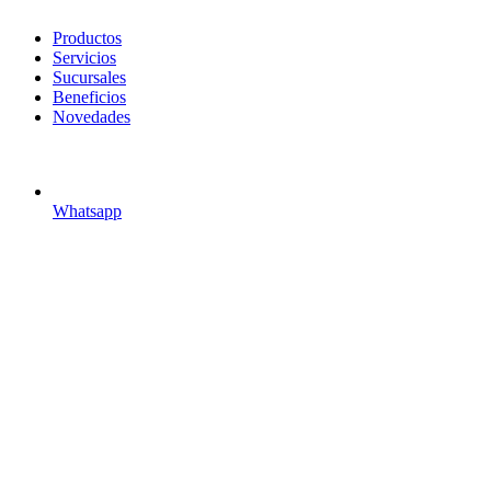
search
Menu
Productos
Servicios
Sucursales
Beneficios
Novedades
Whatsapp