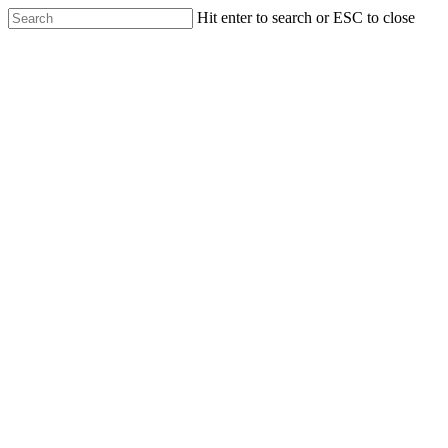
Skip
Hit enter to search or ESC to close
to
Close
main
Search
content