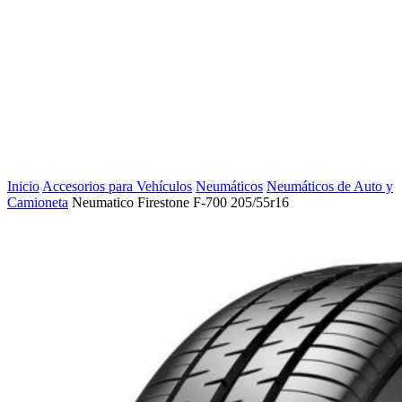
Inicio
Accesorios para Vehículos
Neumáticos
Neumáticos de Auto y
Camioneta
Neumatico Firestone F-700 205/55r16